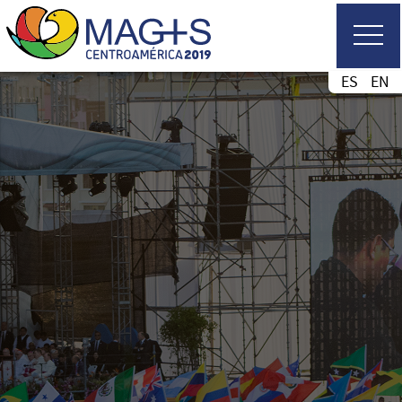
ES
EN