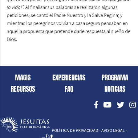
la vida!”.
Al finalizar sus palabras se realizaron algunas
peticiones, se cantó el Padre Nuestro y la Salve Regina; y
mientras los peregrinos volvían a casa seguro pensaban en
aquella propuesta que pretende darle respuesta al sueño de
Dios.
MAGIS
EXPERIENCIAS
PROGRAMA
RECURSOS
FAQ
NOTICIAS
POLÍTICA DE PRIVACIDAD - AVISO LEGAL -